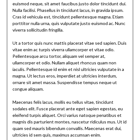
euismod neque, sit amet faucibus justo dolor tincidunt dui.
Nulla facilisi. Phasellus in tincidunt lacus, in gravida ipsum.
Cras id vehicula est, tincidunt pellentesque magna. Etiam
porttitor nulla urna, quis vulputate justo euismod ac. Nunc
viverra sollicitudin fringilla.
Ut a tortor quis nunc mattis placerat vitae sed sapien. Duis
vitae enim ac turpis viverra ullamcorper et vitae odio.
Pellentesque arcu tortor, aliquam vel semper at,
ullamcorper et odio. Nullam aliquet rhoncus quam non
iaculis. Pellentesque id enim et nisl ultricies vulputate in a
magna. Ut lectus eros, imperdiet at ultricies interdum,
ornare sit amet massa. Suspendisse tempus neque ut
congue aliquam.
Maecenas felis lacus, mollis eu tellus vitae, tincidunt
sodales elit. Fusce placerat ante eget sapien egestas, eu
eleifend turpis aliquet. Orci varius natoque penatibus et
magnis dis parturient montes, nascetur ridiculus mus. Ut id
quam sed mauris bibendum convallis. Maecenas erat dui,
ultricies id sem quis, maximus accumsan enim.