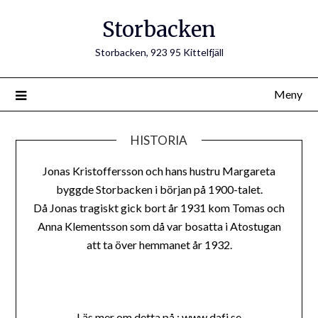
Hoppa
Storbacken
till
innehåll
Storbacken, 923 95 Kittelfjäll
Meny
HISTORIA
Jonas Kristoffersson och hans hustru Margareta
byggde Storbacken i början på 1900-talet.
Då Jonas tragiskt gick bort år 1931 kom Tomas och
Anna Klementsson som då var bosatta i Atostugan
att ta över hemmanet år 1932.
Läs mer om detta på :
www.dafj.se