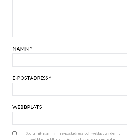
NAMN
*
E-POSTADRESS
*
WEBBPLATS
Spara mitt namn, min e-postadress och webbplats i denna
webbläsare till nästa gång jag skriver en kommentar.